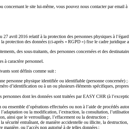
e, ou concernant le site lui-même, vous pouvez nous contacter par email à
avril 2016 relatif à la protection des personnes physiques à l’égard d
 la protection des données (ci-après « RGPD ») fixe le cadre juridique 
itements, des sous-traitants, des personnes concernées et des destinatai
ées à caractère personnel.
ivants sont définis comme suit :
ne personne physique identifiée ou identifiable (personne concernée) ; es
ro d’identification ou à un ou plusieurs éléments spécifiques, propres
es personnes dont les données sont traitées par EASY CHR (à l’exception
n ou ensemble d’opérations effectuées ou non à l’aide de procédés autom
, l’adaptation ou la modification, l’extraction, la consultation, l’utilisa
n, ainsi que le verrouillage, l’effacement ou la destruction ;
la sécurité entraînant, de manière accidentelle ou illicite, la destruction,
re manière, ou l’accès non autorisé à de telles données ;